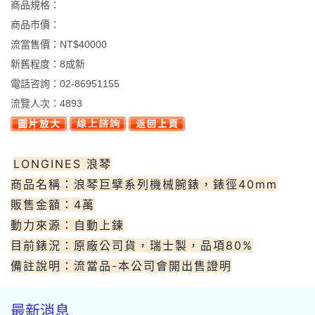
商品規格：
商品市價：
流當售價：
NT$40000
新舊程度：
8成新
電話咨詢：
02-86951155
流覽人次：
4893
LONGINES 浪琴
商品名稱：浪琴巨擘系列機械腕錶，錶徑40mm
販售金額：4萬
動力來源：自動上鍊
目前錶況：原廠公司貨，瑞士製，品項80%
備註說明：流當品-本公司會開出售證明
最新消息