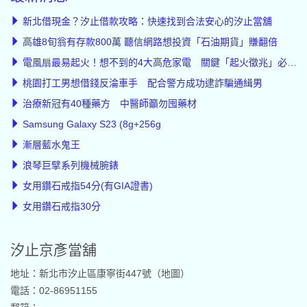
新北借現金？汐止借款攻略：快速找到合法安心的汐止當舖
高雄8旬翁有存款800萬 聽信網路想投資「石油期貨」賺翻倍
電風扇最易起火！想不到的4大高危家電 關鍵「起火徵兆」必知道
桃園打工男想借錢反淪車手 配合警方成功逮詐騙通緝男
治療新冠有40種藥方 中醫師籲勿囤藥材
Samsung Galaxy S23 (8g+256g
漸層藍水鬼王
浪琴巨擘系列機械腕錶
女用鑽石戒指54分(有GIA證書)
女用鑽石戒指30分
汐止京彥當舖
地址：新北市汐止區康寧街447號（
地圖
）
電話：02-86951155