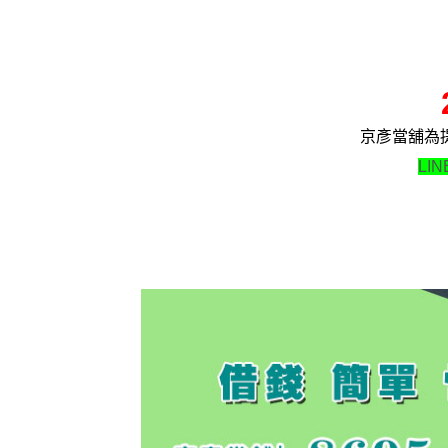
京彥當舖為
LI