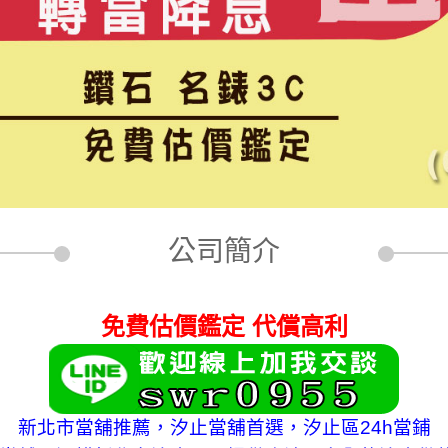
公司簡介
免費估價鑑定 代償高利
新北市當舖推薦，
汐止當舖
首選，汐止區24h當鋪