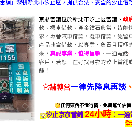
當舖」深耕新北市汐止區，提供合法、安全的汐止借
京彥當舖位於新北市汐止區當舖、
政
款、機車借款、黃金鑽石典當，皆能
求。
專營汽車借款，機車借款，免留
產品典當借款，以專業、負責且積極
來，
真誠專業、值得信賴
、一通電話
0
客戶，
若您正在尋找可靠的汐止當舖
鋪！
一律先降息再談
它舖轉當
任何東西不懂行情、免費幫忙估價
24小時
汐止京彥當鋪
：一通
全