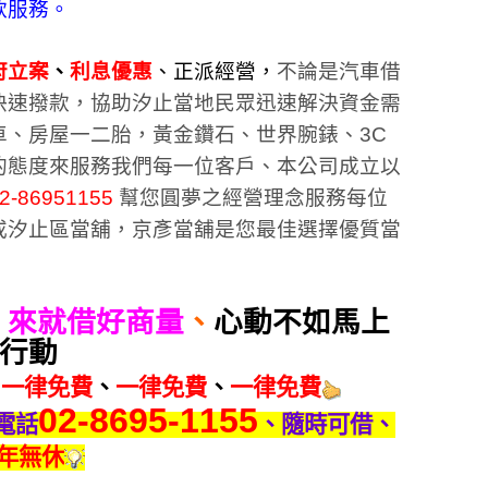
款服務。
府立案
、
利息優惠
、正派經營，
不論是汽車借
快速撥款，協助汐止當地民眾迅速解決資金需
車、房屋一二胎，黃金鑽石、世界腕錶、3C
的態度來服務我們每一位客戶、本公司成立以
2-86951155
幫您圓夢之經營理念服務每位
或汐止區當舖，京彥當舖是
您最佳選擇優質當
、
來就借好商量
、
心動不如馬上
行動
一律免費
、
一律免費
、
一律免費
02-8695-1155
電話
、隨時可借、
年無休